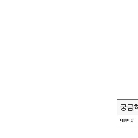
궁금하
대흥메탈